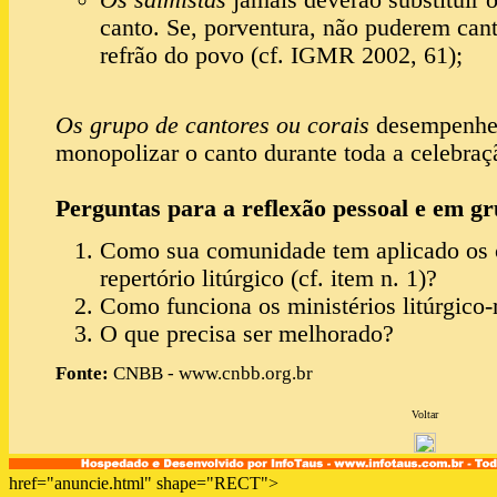
Os salmistas
jamais deverão substituir o
canto. Se, porventura, não puderem cant
refrão do povo (cf. IGMR 2002, 61);
Os grupo de cantores ou corais
desempenhem
monopolizar o canto durante toda a celebraç
Perguntas para a reflexão pessoal e em gr
Como sua comunidade tem aplicado os cr
repertório litúrgico (cf. item n. 1)?
Como funciona os ministérios litúrgic
O que precisa ser melhorado?
Fonte:
CNBB - www.cnbb.org.br
Voltar
href="anuncie.html" shape="RECT">