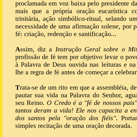
proclamada em voz baixa pelo presidente d
mais que a própria oração eucarística co
trinitária, ação simbólico-ritual, selando u
necessidade de uma afirmação solene, por p
fé: criação, redenção e santificação...
A
ssim, diz a
Instrução Geral sobre o M
profissão de fé tem por objetivo levar o pov
à Palavra de Deus ouvida nas leituras e n
lhe a regra de fé antes de começar a celebra
T
rata-se de um rito em que a assembléia, d
pautar sua vida na Palavra do Senhor, agu
seu Reino.
O Credo é a "fé de nossos pais"
tantos deram a vida! Ele nos capacita a ent
dos santos pela "oração dos fiéis"
. Porta
simples recitação de uma oração decorada.