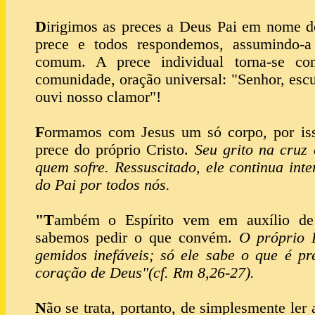
D
irigimos as preces a Deus Pai em nome 
prece e todos respondemos, assumindo-
comum. A prece individual torna-se com
comunidade, oração universal: "Senhor, escut
ouvi nosso clamor"!
F
ormamos com Jesus um só corpo, por iss
prece do próprio Cristo.
Seu grito na cruz
quem sofre. Ressuscitado, ele continua int
do Pai por todos nós.
"T
ambém o Espírito vem em auxílio de
sabemos pedir o que convém.
O próprio 
gemidos inefáveis; só ele sabe o que é pr
coração de Deus"(cf. Rm 8,26-27).
N
ão se trata, portanto, de simplesmente ler