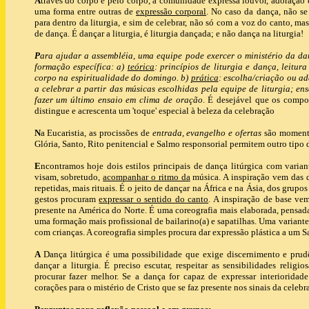
A
través do corpo e pelo corpo, a comunidade expressa louvor, adoração e 
uma forma entre outras de
expressão corporal
. No caso da dança, não se
para dentro da liturgia, e sim de celebrar, não só com a voz do canto, 
de dança. É dançar a liturgia, é liturgia dançada; e não dança na liturgia!
P
ara ajudar a assembléia, uma equipe pode exercer o ministério da dan
formação específica: a)
teórica
: princípios de liturgia e dança, leitur
corpo na espiritualidade do domingo. b)
prática
: escolha/criação ou a
a celebrar a partir das músicas escolhidas pela equipe de liturgia; en
fazer um último ensaio em clima de oração
. É desejável que os comp
distingue e acrescenta um 'toque' especial à beleza da celebração
N
a Eucaristia, as procissões de
entrada, evangelho e ofertas
são momento
Glória, Santo, Rito penitencial e Salmo responsorial permitem outro tipo
E
ncontramos hoje dois estilos principais de dança litúrgica com varian
visam, sobretudo,
acompanhar o ritmo da
música. A inspiração vem das d
repetidas, mais rituais. É o jeito de dançar na África e na Ásia, dos grupos 
gestos procuram
expressar o sentido do canto
. A inspiração de base ve
presente na América do Norte. É uma coreografia mais elaborada, pensada
uma formação mais profissional de bailarino(a) e sapatilhas. Uma variante 
com crianças. A coreografia simples procura dar expressão plástica a um S
A
Dança litúrgica é uma possibilidade que exige discernimento e prudê
dançar a liturgia. É preciso escutar, respeitar as sensibilidades religi
procurar fazer melhor. Se a dança for capaz de expressar interioridad
corações para o mistério de Cristo que se faz presente nos sinais da celebr