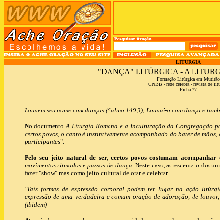
LITURGIA
"DANÇA" LITÚRGICA - A LITUR
Formação Litúrgica em Mutirão
CNBB - rede celebra - revista de lit
Ficha 77
Louvem seu nome com danças (Salmo 149,3); Louvai-o com dança e tambo
N
o documento
A Liturgia Romana e a Inculturação da Congregação p
certos povos, o canto é instintivamente acompanhado do bater de mãos,
participantes
".
Pelo seu jeito natural de ser, certos povos costumam acompanhar 
movimentos ritmados e passos de dança
. Neste caso, acrescenta o docum
fazer "show" mas como jeito cultural de orar e celebrar.
"Tais formas de expressão corporal podem ter lugar na ação litúrg
expressão de uma verdadeira e comum oração de adoração, de louvor, 
(ibidem)