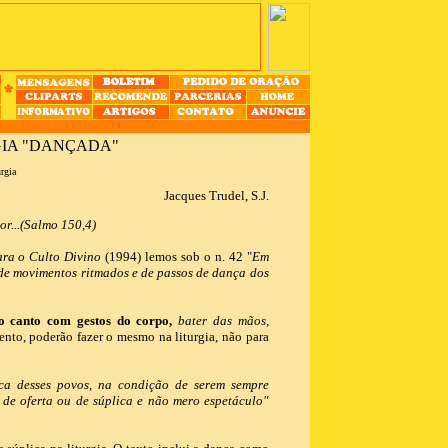
GIA "DANÇADA"
urgia
Jacques Trudel, S.J.
r...(Salmo 150,4)
ara o Culto Divino
(1994) lemos sob o n. 42 "
Em
 de movimentos ritmados e de passos de dança dos
o canto com gestos do corpo,
bater das mãos,
ento, poderão fazer o mesmo na liturgia, não para
ica desses povos, na condição de serem sempre
de oferta ou de súplica e não mero espetáculo"