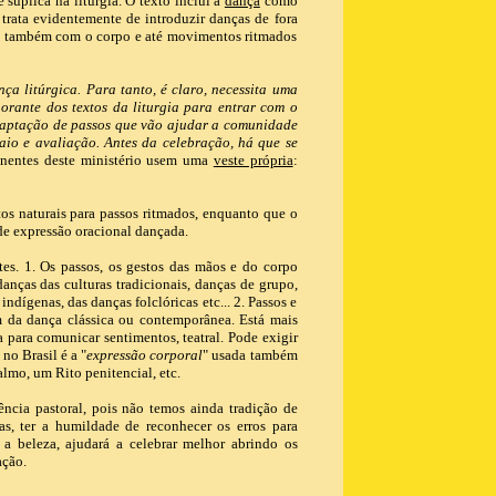
súplica na liturgia. O texto inclui a
dança
como
 trata evidentemente de introduzir danças de fora
mas também com o corpo e até movimentos ritmados
ça litúrgica. Para tanto, é claro, necessita uma
a orante dos textos da liturgia para entrar com o
daptação de passos que vão ajudar a comunidade
saio e avaliação. Antes da celebração, há que se
onentes deste ministério usem uma
veste própria
:
s naturais para passos ritmados, enquanto que o
 de expressão oracional dançada.
tes. 1. Os passos, os gestos das mãos e do corpo
anças das culturas tradicionais, danças de grupo,
indígenas, das danças folclóricas etc... 2. Passos e
m da dança clássica ou contemporânea. Está mais
 para comunicar sentimentos, teatral. Pode exigir
no Brasil é a "
expressão corporal
" usada também
almo, um Rito penitencial, etc.
ncia pastoral, pois não temos ainda tradição de
osas, ter a humildade de reconhecer os erros para
e a beleza, ajudará a celebrar melhor abrindo os
ação.