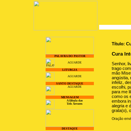
Título: Cu
Cura Int
PALAVRA DO PASTOR
AGUARDE
Senhor, l
trago com
LITURGIA
mão Miser
AGUARDE
angústia,
infeliz, 
SANTO DESTAQUE
escolhi, p
AGUARDE
para me li
como os e
MENSAGEM
A fábula das
embora in
Três Árvores
alegria e
grata(o), 
Oração envi
DESTAQUE