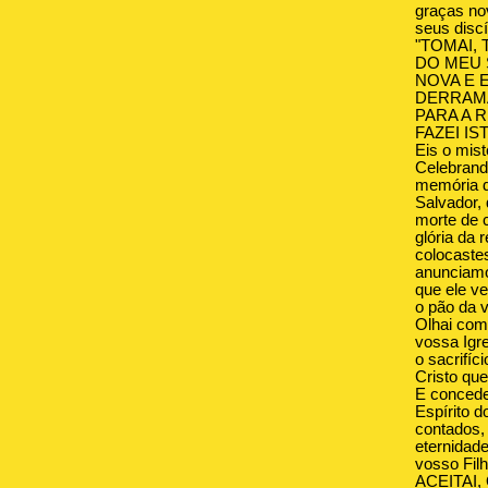
graças no
seus disc
"TOMAI, 
DO MEU 
NOVA E 
DERRAM
PARA A 
FAZEI IS
Eis o mist
Celebrando
memória d
Salvador, 
morte de c
glória da 
colocastes
anunciamo
que ele v
o pão da v
Olhai com
vossa Igr
o sacrifíc
Cristo que
E concedei
Espírito 
contados, 
eternidad
vosso Fil
ACEITAI