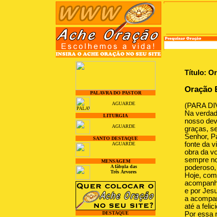
Título: O
Oração E
PALAVRA DO PASTOR
AGUARDE
(PARA DI
Na verdade
LITURGIA
nosso dev
AGUARDE
graças, s
Senhor, P
SANTO DESTAQUE
fonte da 
AGUARDE
obra da v
sempre no
MENSAGEM
A fábula das
poderoso, 
Três Árvores
Hoje, com 
acompanha
e por Jesu
a acompan
até a feli
DESTAQUE
Por essa 