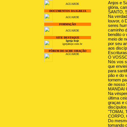
Anjos e S
AGUARDE
glória, ca
DOCUMENTOS DA IGREJA
SANTO, S
Na verdad
AGUARDE
louvor, ó
FORMAÇÃO
seres hum
caminho d
AGUARDE
bendito o 
SITE DESTAQUE
meio de n
Igreja hoje
por seu a
igrejahoje.com.br
aos discíp
FÓRUM DO ACHE ORAÇÃO
Escrituras
AGUARDE
O VOSSO
Nós vos s
que enviei
para santi
pão e do v
tornem pa
de nosso 
MANDAI 
Na vésper
última cei
graças e o
discípulos
"TOMAI, 
CORPO, 
Do mesmo 
tomando o