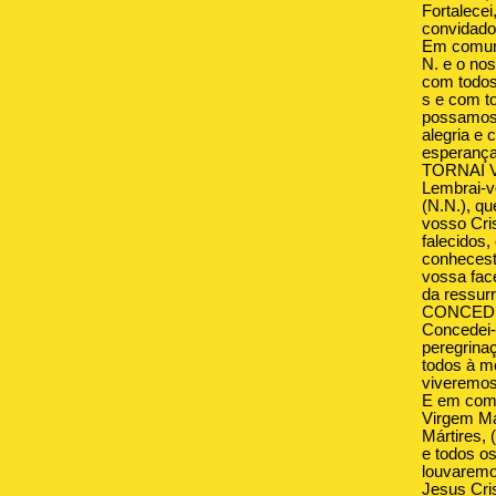
Fortalecei
convidado
Em comun
N. e o nos
com todos
s e com t
possamos 
alegria e
esperança
TORNAI 
Lembrai-v
(N.N.), q
vosso Cris
falecidos,
conhecest
vossa face
da ressurr
CONCEDE
Concedei-
peregrina
todos à m
viveremos
E em com
Virgem Ma
Mártires, 
e todos o
louvaremo
Jesus Cris